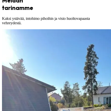
Meidän
tarinamme
Kaksi ystävää, intohimo pihoihin ja visio huoltovapaasta
vehreydestä.