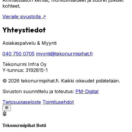
Ammattitason kentät, monitoimialueet ja suuret julkiset
kohteet.
Vieraile sivustolla
↗
Yhteystiedot
Asiakaspalvelu & Myynti
040 750 0705
myynti@tekonurmipihat.fi
Tekonurmi Infra Oy
Y-tunnus: 3192815-1
© 2026 tekonurmipihat.fi. Kaikki oikeudet pidätetään.
Sivuston suunnittelu ja toteutus:
PM-Digital
Tietosuojaseloste
Toimitusehdot
💬
🤖
Tekonurmipihat Botti