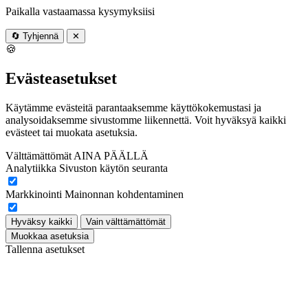
Paikalla vastaamassa kysymyksiisi
🔄
Tyhjennä
✕
🍪
Evästeasetukset
Käytämme evästeitä parantaaksemme käyttökokemustasi ja
analysoidaksemme sivustomme liikennettä. Voit hyväksyä kaikki
evästeet tai muokata asetuksia.
Välttämättömät
AINA PÄÄLLÄ
Analytiikka
Sivuston käytön seuranta
Markkinointi
Mainonnan kohdentaminen
Hyväksy kaikki
Vain välttämättömät
Muokkaa asetuksia
Tallenna asetukset