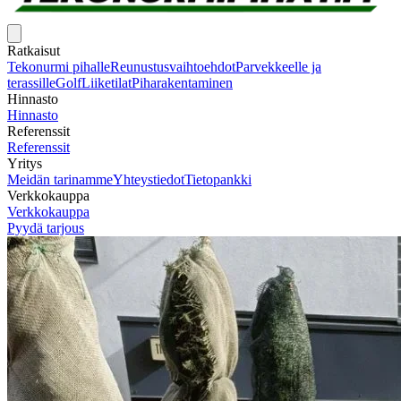
Ratkaisut
Tekonurmi pihalle
Reunustusvaihtoehdot
Parvekkeelle ja
terassille
Golf
Liiketilat
Piharakentaminen
Hinnasto
Hinnasto
Referenssit
Referenssit
Yritys
Meidän tarinamme
Yhteystiedot
Tietopankki
Verkkokauppa
Verkkokauppa
Pyydä tarjous