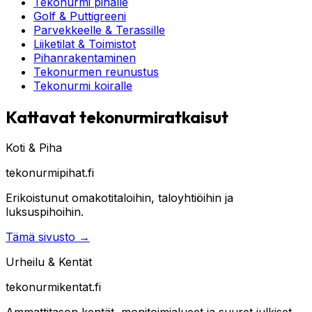
Tekonurmi pihalle
Golf & Puttigreeni
Parvekkeelle & Terassille
Liiketilat & Toimistot
Pihanrakentaminen
Tekonurmen reunustus
Tekonurmi koiralle
Kattavat tekonurmiratkaisut
Koti & Piha
tekonurmipihat.fi
Erikoistunut omakotitaloihin, taloyhtiöihin ja
luksuspihoihin.
Tämä sivusto
→
Urheilu & Kentät
tekonurmikentat.fi