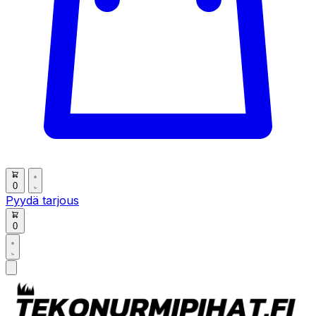
0
Pyydä tarjous
0