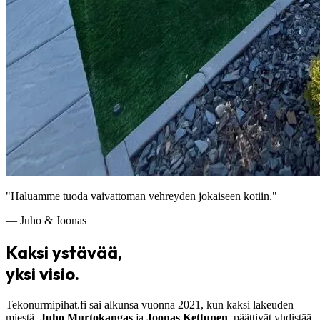
"Haluamme tuoda vaivattoman vehreyden jokaiseen kotiin."
— Juho & Joonas
Kaksi ystävää,
yksi visio.
Tekonurmipihat.fi sai alkunsa vuonna 2021, kun kaksi lakeuden
miestä,
Juho Murtokangas
ja
Joonas Kettunen
, päättivät yhdistää