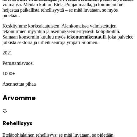
voimansa. Meidän koti on Etelä-Pohjanmaalla, ja toimintamme
heijastaa paikallista rehellisyyttä – se mitä luvataan, se myös
pidetään.
Keskitymme korkealaatuisten, Alankomaissa valmistettujen
tekonurmien myyntiin ja asennukseen erityisesti kotipihoihin.
Samaan konserniin kuuluu myös
tekonurmikentat.fi
, joka palvelee
julkista sektoria ja urheiluseuroja ympäri Suomen.
2021
Perustamisvuosi
1000+
Asennettua pihaa
Arvomme
🤝
Rehellisyys
Eteläpohjalainen rehellisyys: se mitä luvataan, se pidetään.