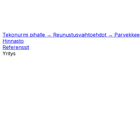
Tekonurmi pihalle
→
Reunustusvaihtoehdot
→
Parvekkeell
Hinnasto
Referenssit
Yritys