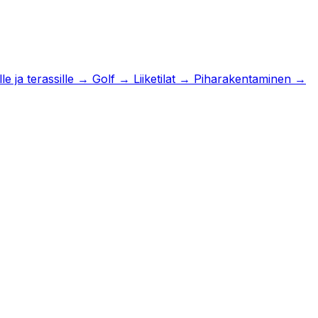
e ja terassille
→
Golf
→
Liiketilat
→
Piharakentaminen
→