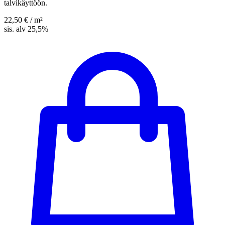
talvikäyttöön.
22,50 €
/ m²
sis. alv 25,5%