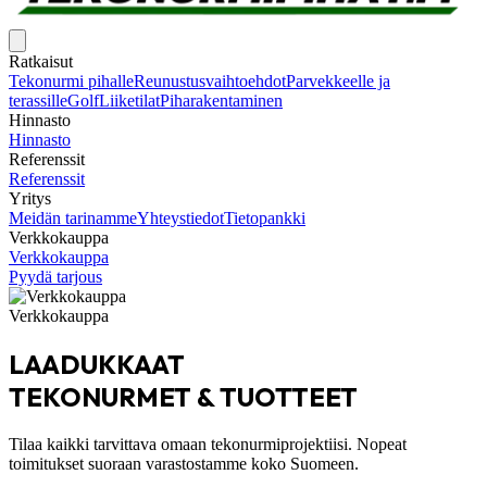
Ratkaisut
Tekonurmi pihalle
Reunustusvaihtoehdot
Parvekkeelle ja
terassille
Golf
Liiketilat
Piharakentaminen
Hinnasto
Hinnasto
Referenssit
Referenssit
Yritys
Meidän tarinamme
Yhteystiedot
Tietopankki
Verkkokauppa
Verkkokauppa
Pyydä tarjous
Verkkokauppa
LAADUKKAAT
TEKONURMET & TUOTTEET
Tilaa kaikki tarvittava omaan tekonurmiprojektiisi. Nopeat
toimitukset suoraan varastostamme koko Suomeen.