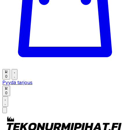
0
Pyydä tarjous
0