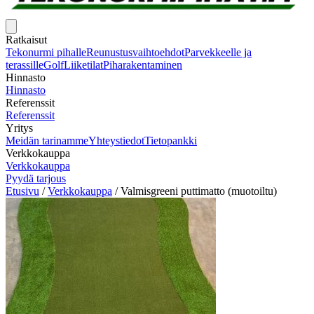
Ratkaisut
Tekonurmi pihalle
Reunustusvaihtoehdot
Parvekkeelle ja
terassille
Golf
Liiketilat
Piharakentaminen
Hinnasto
Hinnasto
Referenssit
Referenssit
Yritys
Meidän tarinamme
Yhteystiedot
Tietopankki
Verkkokauppa
Verkkokauppa
Pyydä tarjous
Etusivu
/
Verkkokauppa
/
Valmisgreeni puttimatto (muotoiltu)