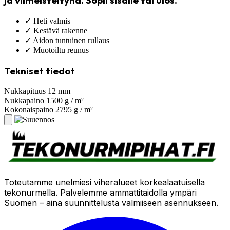
ja viimeisteltynä. Sopii sisälle tai ulos.
✓
Heti valmis
✓
Kestävä rakenne
✓
Aidon tuntuinen rullaus
✓
Muotoiltu reunus
Tekniset tiedot
Nukkapituus
12 mm
Nukkapaino
1500 g / m²
Kokonaispaino
2795 g / m²
Toteutamme unelmiesi viheralueet korkealaatuisella
tekonurmella. Palvelemme ammattitaidolla ympäri
Suomen – aina suunnittelusta valmiiseen asennukseen.