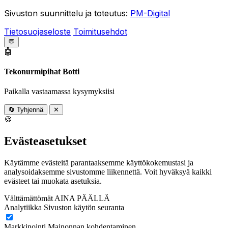
Sivuston suunnittelu ja toteutus:
PM-Digital
Tietosuojaseloste
Toimitusehdot
💬
🤖
Tekonurmipihat Botti
Paikalla vastaamassa kysymyksiisi
🔄
Tyhjennä
✕
🍪
Evästeasetukset
Käytämme evästeitä parantaaksemme käyttökokemustasi ja
analysoidaksemme sivustomme liikennettä. Voit hyväksyä kaikki
evästeet tai muokata asetuksia.
Välttämättömät
AINA PÄÄLLÄ
Analytiikka
Sivuston käytön seuranta
Markkinointi
Mainonnan kohdentaminen