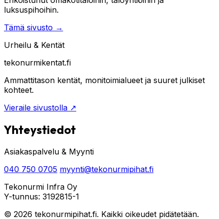
luksuspihoihin.
Tämä sivusto
→
Urheilu & Kentät
tekonurmikentat.fi
Ammattitason kentät, monitoimialueet ja suuret julkiset
kohteet.
Vieraile sivustolla
↗
Yhteystiedot
Asiakaspalvelu & Myynti
040 750 0705
myynti@tekonurmipihat.fi
Tekonurmi Infra Oy
Y-tunnus: 3192815-1
© 2026 tekonurmipihat.fi. Kaikki oikeudet pidätetään.