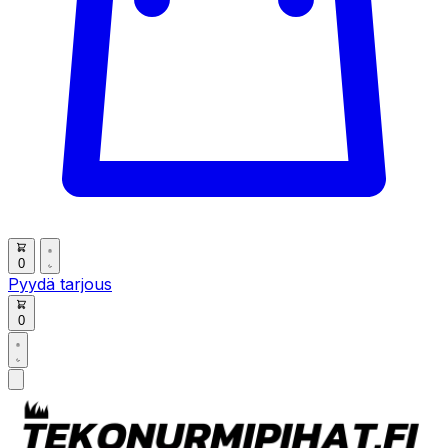
0
Pyydä tarjous
0