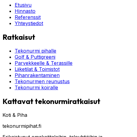
Etusivu
Hinnasto
Referenssit
Yhteystiedot
Ratkaisut
Tekonurmi pihalle
Golf & Puttigreeni
Parvekkeelle & Terassille
Liiketilat & Toimistot
Pihanrakentaminen
Tekonurmen reunustus
Tekonurmi koiralle
Kattavat tekonurmiratkaisut
Koti & Piha
tekonurmipihat.fi
Erikoistunut omakotitaloihin, taloyhtiöihin ja