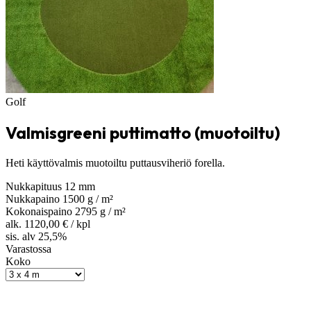
Golf
Valmisgreeni puttimatto (muotoiltu)
Heti käyttövalmis muotoiltu puttausviheriö forella.
Nukkapituus
12 mm
Nukkapaino
1500 g / m²
Kokonaispaino
2795 g / m²
alk.
1120,00
€
/ kpl
sis. alv 25,5%
Varastossa
Koko