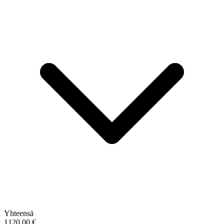
Yhteensä
1120,00
€