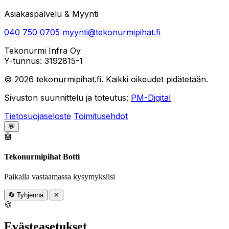
Asiakaspalvelu & Myynti
040 750 0705
myynti@tekonurmipihat.fi
Tekonurmi Infra Oy
Y-tunnus: 3192815-1
© 2026 tekonurmipihat.fi. Kaikki oikeudet pidätetään.
Sivuston suunnittelu ja toteutus:
PM-Digital
Tietosuojaseloste
Toimitusehdot
💬
🤖
Tekonurmipihat Botti
Paikalla vastaamassa kysymyksiisi
🔄
Tyhjennä
✕
🍪
Evästeasetukset