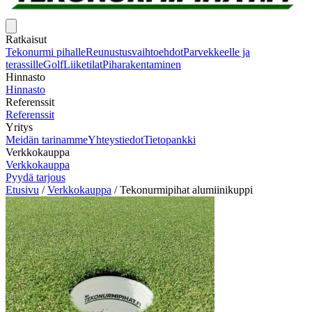
Ratkaisut
Tekonurmi pihalle
Reunustusvaihtoehdot
Parvekkeelle ja
terassille
Golf
Liiketilat
Piharakentaminen
Hinnasto
Hinnasto
Referenssit
Referenssit
Yritys
Meidän tarinamme
Yhteystiedot
Tietopankki
Verkkokauppa
Verkkokauppa
Pyydä tarjous
Etusivu
/
Verkkokauppa
/
Tekonurmipihat alumiinikuppi