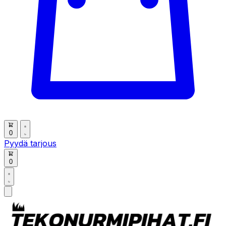
0
Pyydä tarjous
0