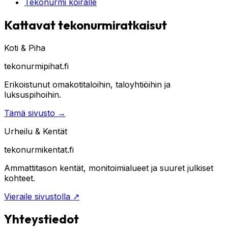
Tekonurmi koiralle
Kattavat tekonurmiratkaisut
Koti & Piha
tekonurmipihat.fi
Erikoistunut omakotitaloihin, taloyhtiöihin ja
luksuspihoihin.
Tämä sivusto
→
Urheilu & Kentät
tekonurmikentat.fi
Ammattitason kentät, monitoimialueet ja suuret julkiset
kohteet.
Vieraile sivustolla
↗
Yhteystiedot