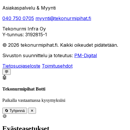
Asiakaspalvelu & Myynti
040 750 0705
myynti@tekonurmipihat.fi
Tekonurmi Infra Oy
Y-tunnus: 3192815-1
© 2026 tekonurmipihat.fi. Kaikki oikeudet pidätetään.
Sivuston suunnittelu ja toteutus:
PM-Digital
Tietosuojaseloste
Toimitusehdot
💬
🤖
Tekonurmipihat Botti
Paikalla vastaamassa kysymyksiisi
🔄
Tyhjennä
✕
🍪
Evästeasetukset