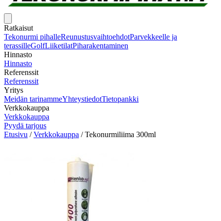
Ratkaisut
Tekonurmi pihalle
Reunustusvaihtoehdot
Parvekkeelle ja
terassille
Golf
Liiketilat
Piharakentaminen
Hinnasto
Hinnasto
Referenssit
Referenssit
Yritys
Meidän tarinamme
Yhteystiedot
Tietopankki
Verkkokauppa
Verkkokauppa
Pyydä tarjous
Etusivu
/
Verkkokauppa
/
Tekonurmiliima 300ml