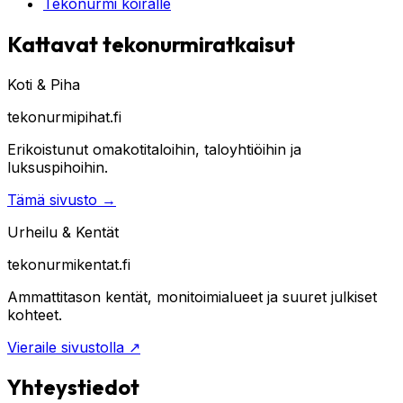
Tekonurmi koiralle
Kattavat tekonurmiratkaisut
Koti & Piha
tekonurmipihat.fi
Erikoistunut omakotitaloihin, taloyhtiöihin ja
luksuspihoihin.
Tämä sivusto
→
Urheilu & Kentät
tekonurmikentat.fi
Ammattitason kentät, monitoimialueet ja suuret julkiset
kohteet.
Vieraile sivustolla
↗
Yhteystiedot