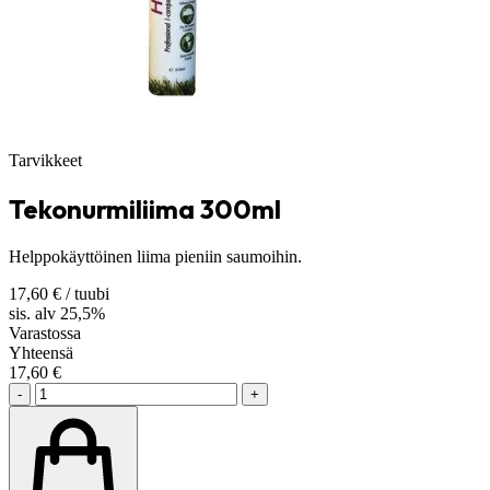
Tarvikkeet
Tekonurmiliima 300ml
Helppokäyttöinen liima pieniin saumoihin.
17,60
€
/ tuubi
sis. alv 25,5%
Varastossa
Yhteensä
17,60
€
-
+