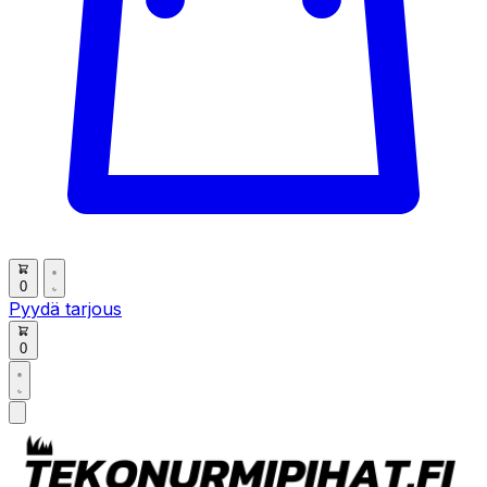
0
Pyydä tarjous
0