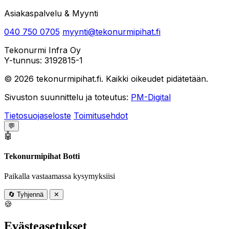
Asiakaspalvelu & Myynti
040 750 0705
myynti@tekonurmipihat.fi
Tekonurmi Infra Oy
Y-tunnus: 3192815-1
© 2026 tekonurmipihat.fi. Kaikki oikeudet pidätetään.
Sivuston suunnittelu ja toteutus:
PM-Digital
Tietosuojaseloste
Toimitusehdot
💬
🤖
Tekonurmipihat Botti
Paikalla vastaamassa kysymyksiisi
🔄
Tyhjennä
✕
🍪
Evästeasetukset