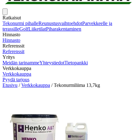
Ratkaisut
Tekonurmi pihalle
Reunustusvaihtoehdot
Parvekkeelle ja
terassille
Golf
Liiketilat
Piharakentaminen
Hinnasto
Hinnasto
Referenssit
Referenssit
Yritys
Meidän tarinamme
Yhteystiedot
Tietopankki
Verkkokauppa
Verkkokauppa
Pyydä tarjous
Etusivu
/
Verkkokauppa
/
Tekonurmiliima 13,7kg