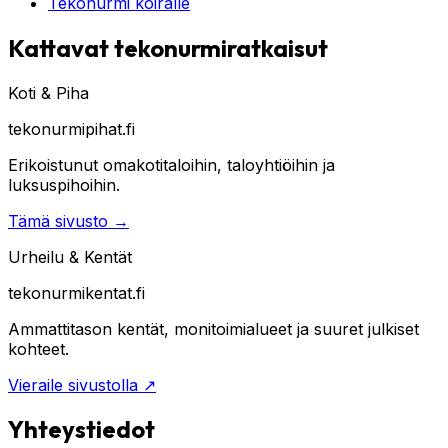
Tekonurmi koiralle
Kattavat tekonurmiratkaisut
Koti & Piha
tekonurmipihat.fi
Erikoistunut omakotitaloihin, taloyhtiöihin ja
luksuspihoihin.
Tämä sivusto
→
Urheilu & Kentät
tekonurmikentat.fi
Ammattitason kentät, monitoimialueet ja suuret julkiset
kohteet.
Vieraile sivustolla
↗
Yhteystiedot