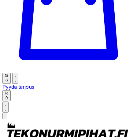
0
Pyydä tarjous
0