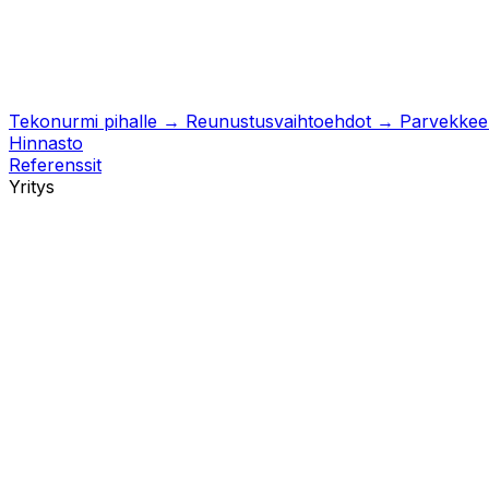
Tekonurmi pihalle
→
Reunustusvaihtoehdot
→
Parvekkeell
Hinnasto
Referenssit
Yritys