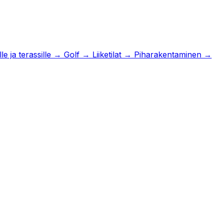
e ja terassille
→
Golf
→
Liiketilat
→
Piharakentaminen
→