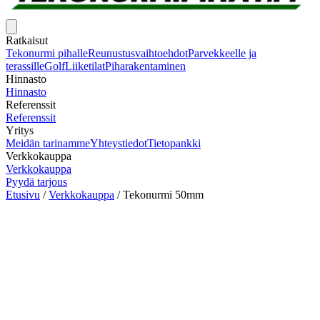
Ratkaisut
Tekonurmi pihalle
Reunustusvaihtoehdot
Parvekkeelle ja
terassille
Golf
Liiketilat
Piharakentaminen
Hinnasto
Hinnasto
Referenssit
Referenssit
Yritys
Meidän tarinamme
Yhteystiedot
Tietopankki
Verkkokauppa
Verkkokauppa
Pyydä tarjous
Etusivu
/
Verkkokauppa
/
Tekonurmi 50mm