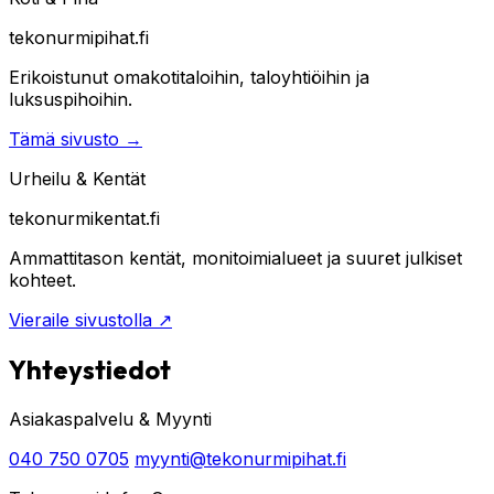
tekonurmipihat.fi
Erikoistunut omakotitaloihin, taloyhtiöihin ja
luksuspihoihin.
Tämä sivusto
→
Urheilu & Kentät
tekonurmikentat.fi
Ammattitason kentät, monitoimialueet ja suuret julkiset
kohteet.
Vieraile sivustolla
↗
Yhteystiedot
Asiakaspalvelu & Myynti
040 750 0705
myynti@tekonurmipihat.fi