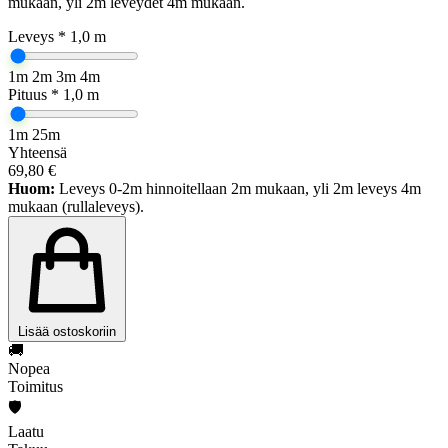
mukaan, yli 2m leveydet 4m mukaan.
Leveys *
1,0
m
1m
2m
3m
4m
Pituus *
1,0
m
1m
25m
Yhteensä
69,80
€
Huom:
Leveys 0-2m hinnoitellaan 2m mukaan, yli 2m leveys 4m
mukaan (rullaleveys).
Lisää ostoskoriin
🚚
Nopea
Toimitus
🛡️
Laatu