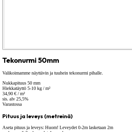
Tekonurmi 50mm
Valikoimamme näyttävin ja tuuhein tekonurmi pihalle.
Nukkapituus
50 mm
Hiekkatäyttö
5-10 kg / m²
34,90
€
/ m²
sis. alv 25,5%
Varastossa
Pituus ja leveys (metreinä)
Aseta pituus ja leveys:
Huom!
Leveydet 0-2m lasketaan 2m