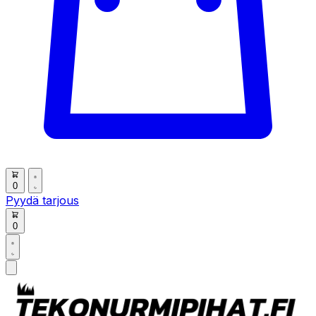
0
Pyydä tarjous
0