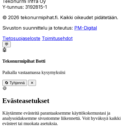
Tekonurmi Infra Oy
Y-tunnus: 3192815-1
© 2026 tekonurmipihat.fi. Kaikki oikeudet pidätetään.
Sivuston suunnittelu ja toteutus:
PM-Digital
Tietosuojaseloste
Toimitusehdot
💬
🤖
Tekonurmipihat Botti
Paikalla vastaamassa kysymyksiisi
🔄
Tyhjennä
✕
🍪
Evästeasetukset
Käytämme evästeitä parantaaksemme käyttökokemustasi ja
analysoidaksemme sivustomme liikennettä. Voit hyväksyä kaikki
evästeet tai muokata asetuksia.