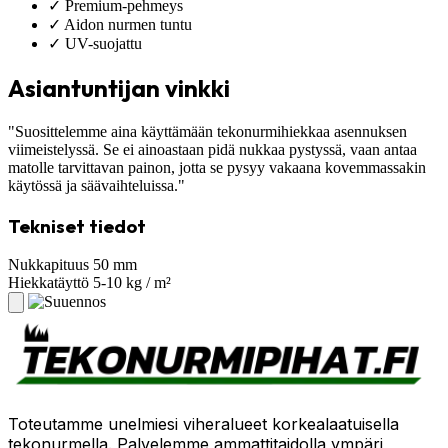
✓
Premium-pehmeys
✓
Aidon nurmen tuntu
✓
UV-suojattu
Asiantuntijan vinkki
"Suosittelemme aina käyttämään tekonurmihiekkaa asennuksen
viimeistelyssä. Se ei ainoastaan pidä nukkaa pystyssä, vaan antaa
matolle tarvittavan painon, jotta se pysyy vakaana kovemmassakin
käytössä ja säävaihteluissa."
Tekniset tiedot
Nukkapituus
50 mm
Hiekkatäyttö
5-10 kg / m²
Toteutamme unelmiesi viheralueet korkealaatuisella
tekonurmella. Palvelemme ammattitaidolla ympäri