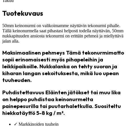
Takuu
Tuotekuvaus
50mm keinonurmi on valikoimamme näyttävin tekonurmi pihalle.
Tällä keinonurmella saat pihastasi helposti todella näyttävän, 50mm
nukkapituuden ansiosta tekonurmi on erittäin pehmeä ja miellyttävä
jalan alla.
Maksimaalinen pehmeys Tämä tekonurmimatto
sopii erinomaisesti myös pihapeleihin ja
leikkipaikoille. Nukkalanka on tehty suoran ja
kiharan langan sekoituksesta, mikä luo upean
tuuheuden.
Puhdistettavuus Eläinten jätökset tai muu lika
on helppo puhdistaa keinonurmelta
painepesurilla tai puutarhaletkulla. Suositeltu
hiekkatäyttö 5-8 kg / m².
✓
Markkinoiden tuuhein