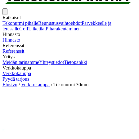
Ratkaisut
Tekonurmi pihalle
Reunustusvaihtoehdot
Parvekkeelle ja
terassille
Golf
Liiketilat
Piharakentaminen
Hinnasto
Hinnasto
Referenssit
Referenssit
Yritys
Meidän tarinamme
Yhteystiedot
Tietopankki
Verkkokauppa
Verkkokauppa
Pyydä tarjous
Etusivu
/
Verkkokauppa
/
Tekonurmi 30mm