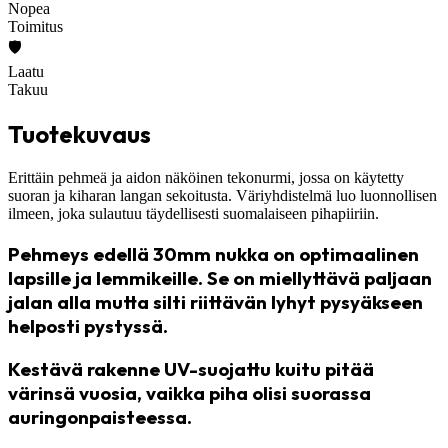
Nopea
Toimitus
🛡️
Laatu
Takuu
Tuotekuvaus
Erittäin pehmeä ja aidon näköinen tekonurmi, jossa on käytetty
suoran ja kiharan langan sekoitusta. Väriyhdistelmä luo luonnollisen
ilmeen, joka sulautuu täydellisesti suomalaiseen pihapiiriin.
Pehmeys edellä 30mm nukka on optimaalinen
lapsille ja lemmikeille. Se on miellyttävä paljaan
jalan alla mutta silti riittävän lyhyt pysyäkseen
helposti pystyssä.
Kestävä rakenne UV-suojattu kuitu pitää
värinsä vuosia, vaikka piha olisi suorassa
auringonpaisteessa.