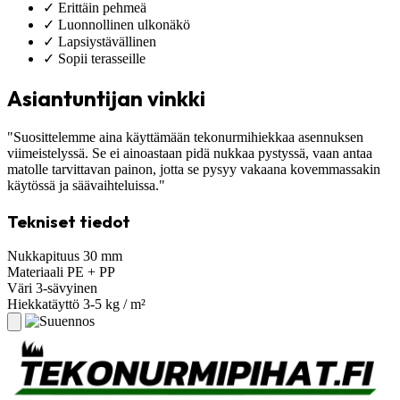
✓
Erittäin pehmeä
✓
Luonnollinen ulkonäkö
✓
Lapsiystävällinen
✓
Sopii terasseille
Asiantuntijan vinkki
"Suosittelemme aina käyttämään tekonurmihiekkaa asennuksen
viimeistelyssä. Se ei ainoastaan pidä nukkaa pystyssä, vaan antaa
matolle tarvittavan painon, jotta se pysyy vakaana kovemmassakin
käytössä ja säävaihteluissa."
Tekniset tiedot
Nukkapituus
30 mm
Materiaali
PE + PP
Väri
3-sävyinen
Hiekkatäyttö
3-5 kg / m²