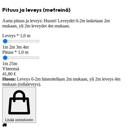
Pituus ja leveys (metreinä)
Aseta pituus ja leveys:
Huom!
Leveydet 0-2m lasketaan 2m
mukaan, yli 2m leveydet 4m mukaan.
Leveys *
1,0
m
1m
2m
3m
4m
Pituus *
1,0
m
1m
25m
Yhteensä
41,80
€
Huom:
Leveys 0-2m hinnoitellaan 2m mukaan, yli 2m leveys 4m
mukaan (rullaleveys).
Lisää ostoskoriin
🚚