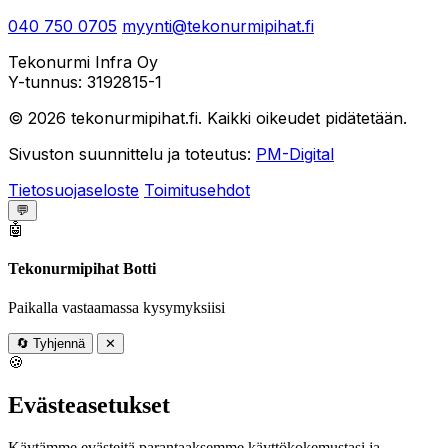
040 750 0705
myynti@tekonurmipihat.fi
Tekonurmi Infra Oy
Y-tunnus: 3192815-1
© 2026 tekonurmipihat.fi. Kaikki oikeudet pidätetään.
Sivuston suunnittelu ja toteutus:
PM-Digital
Tietosuojaseloste
Toimitusehdot
💬
🤖
Tekonurmipihat Botti
Paikalla vastaamassa kysymyksiisi
🔄
Tyhjennä
✕
🍪
Evästeasetukset
Käytämme evästeitä parantaaksemme käyttökokemustasi ja