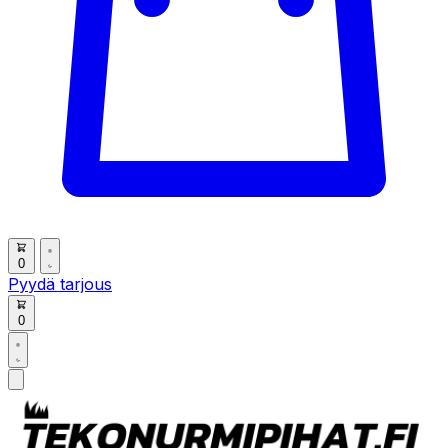
0
Pyydä tarjous
0