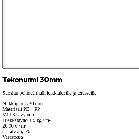
Tekonurmi 30mm
Suosittu pehmeä malli leikkialueille ja terasseille.
Nukkapituus
30 mm
Materiaali
PE + PP
Väri
3-sävyinen
Hiekkatäyttö
3-5 kg / m²
20,90
€
/ m²
sis. alv 25,5%
Varastossa