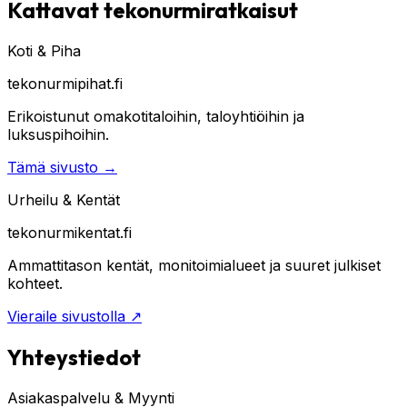
Kattavat tekonurmiratkaisut
Koti & Piha
tekonurmipihat.fi
Erikoistunut omakotitaloihin, taloyhtiöihin ja
luksuspihoihin.
Tämä sivusto
→
Urheilu & Kentät
tekonurmikentat.fi
Ammattitason kentät, monitoimialueet ja suuret julkiset
kohteet.
Vieraile sivustolla
↗
Yhteystiedot
Asiakaspalvelu & Myynti