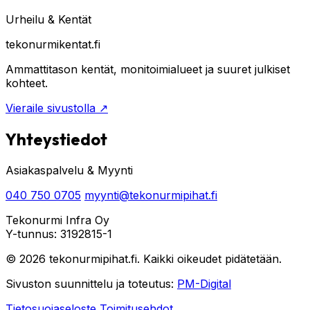
Urheilu & Kentät
tekonurmikentat.fi
Ammattitason kentät, monitoimialueet ja suuret julkiset
kohteet.
Vieraile sivustolla
↗
Yhteystiedot
Asiakaspalvelu & Myynti
040 750 0705
myynti@tekonurmipihat.fi
Tekonurmi Infra Oy
Y-tunnus: 3192815-1
© 2026 tekonurmipihat.fi. Kaikki oikeudet pidätetään.
Sivuston suunnittelu ja toteutus:
PM-Digital
Tietosuojaseloste
Toimitusehdot