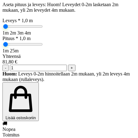
Aseta pituus ja leveys:
Huom!
Leveydet 0-2m lasketaan 2m
mukaan, yli 2m leveydet 4m mukaan.
Leveys *
1,0
m
1m
2m
3m
4m
Pituus *
1,0
m
1m
25m
Yhteensä
81,80
€
-
+
Huom:
Leveys 0-2m hinnoitellaan 2m mukaan, yli 2m leveys 4m
mukaan (rullaleveys).
Lisää ostoskoriin
🚚
Nopea
Toimitus