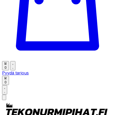
0
Pyydä tarjous
0