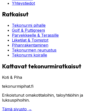
Yhteystiedot
Ratkaisut
Tekonurmi pihalle
Golf & Puttigreeni
Parvekkeelle & Terassille
Liiketilat & Toimistot
Pihanrakentaminen
Tekonurmen reunustus
Tekonurmi koiralle
Kattavat tekonurmiratkaisut
Koti & Piha
tekonurmipihat.fi
Erikoistunut omakotitaloihin, taloyhtiöihin ja
luksuspihoihin.
Tämä sivusto
→