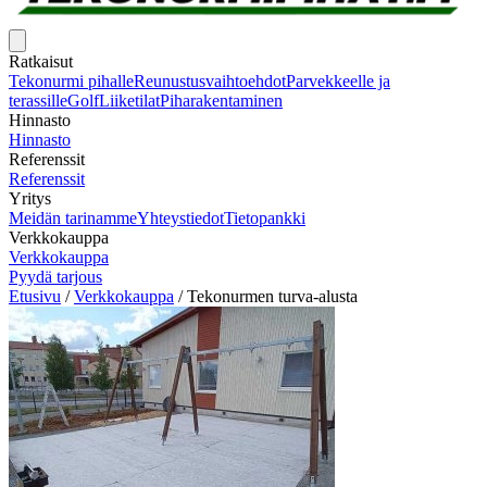
Ratkaisut
Tekonurmi pihalle
Reunustusvaihtoehdot
Parvekkeelle ja
terassille
Golf
Liiketilat
Piharakentaminen
Hinnasto
Hinnasto
Referenssit
Referenssit
Yritys
Meidän tarinamme
Yhteystiedot
Tietopankki
Verkkokauppa
Verkkokauppa
Pyydä tarjous
Etusivu
/
Verkkokauppa
/
Tekonurmen turva-alusta