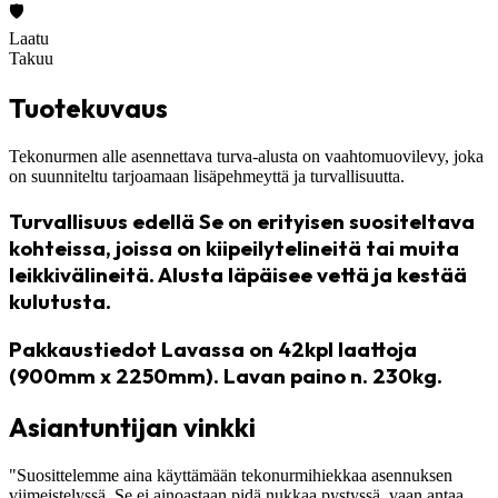
🛡️
Laatu
Takuu
Tuotekuvaus
Tekonurmen alle asennettava turva-alusta on vaahtomuovilevy, joka
on suunniteltu tarjoamaan lisäpehmeyttä ja turvallisuutta.
Turvallisuus edellä Se on erityisen suositeltava
kohteissa, joissa on kiipeilytelineitä tai muita
leikkivälineitä. Alusta läpäisee vettä ja kestää
kulutusta.
Pakkaustiedot Lavassa on 42kpl laattoja
(900mm x 2250mm). Lavan paino n. 230kg.
Asiantuntijan vinkki
"Suosittelemme aina käyttämään tekonurmihiekkaa asennuksen
viimeistelyssä. Se ei ainoastaan pidä nukkaa pystyssä, vaan antaa