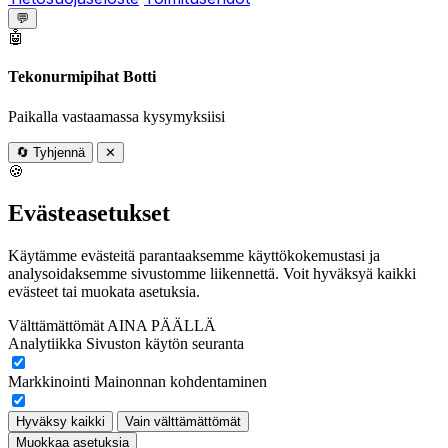
💬
🤖
Tekonurmipihat Botti
Paikalla vastaamassa kysymyksiisi
🔄
Tyhjennä
✕
🍪
Evästeasetukset
Käytämme evästeitä parantaaksemme käyttökokemustasi ja
analysoidaksemme sivustomme liikennettä. Voit hyväksyä kaikki
evästeet tai muokata asetuksia.
Välttämättömät
AINA PÄÄLLÄ
Analytiikka
Sivuston käytön seuranta
Markkinointi
Mainonnan kohdentaminen
Hyväksy kaikki
Vain välttämättömät
Muokkaa asetuksia