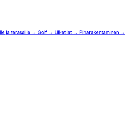
e ja terassille
→
Golf
→
Liiketilat
→
Piharakentaminen
→