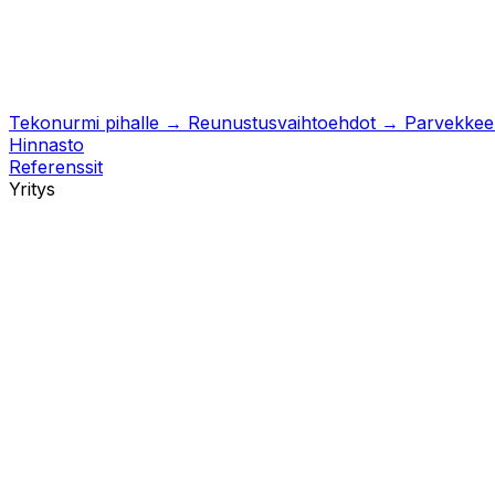
Tekonurmi pihalle
→
Reunustusvaihtoehdot
→
Parvekkeell
Hinnasto
Referenssit
Yritys