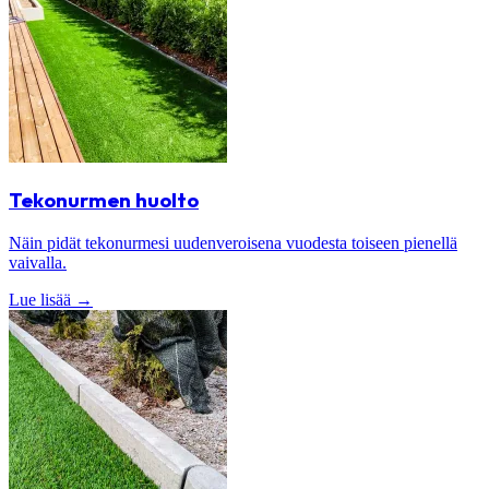
Tekonurmen huolto
Näin pidät tekonurmesi uudenveroisena vuodesta toiseen pienellä
vaivalla.
Lue lisää
→