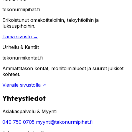
tekonurmipihat.fi
Erikoistunut omakotitaloihin, taloyhtiöihin ja
luksuspihoihin.
Tämä sivusto
→
Urheilu & Kentät
tekonurmikentat.fi
Ammattitason kentät, monitoimialueet ja suuret julkiset
kohteet.
Vieraile sivustolla
↗
Yhteystiedot
Asiakaspalvelu & Myynti
040 750 0705
myynti@tekonurmipihat.fi