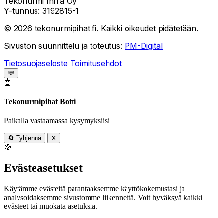
Tekonurmi Infra Oy
Y-tunnus: 3192815-1
© 2026 tekonurmipihat.fi. Kaikki oikeudet pidätetään.
Sivuston suunnittelu ja toteutus:
PM-Digital
Tietosuojaseloste
Toimitusehdot
💬
🤖
Tekonurmipihat Botti
Paikalla vastaamassa kysymyksiisi
🔄
Tyhjennä
✕
🍪
Evästeasetukset
Käytämme evästeitä parantaaksemme käyttökokemustasi ja
analysoidaksemme sivustomme liikennettä. Voit hyväksyä kaikki
evästeet tai muokata asetuksia.