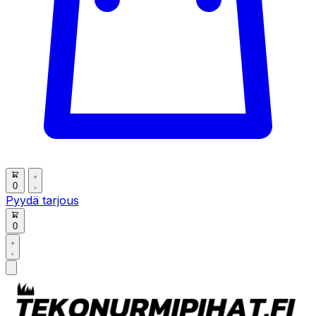
0
Pyydä tarjous
0