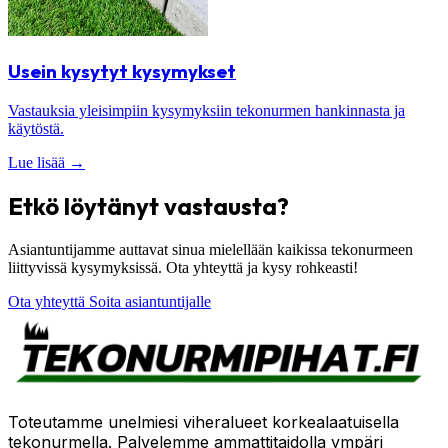
Usein kysytyt kysymykset
Vastauksia yleisimpiin kysymyksiin tekonurmen hankinnasta ja
käytöstä.
Lue lisää
→
Etkö löytänyt vastausta?
Asiantuntijamme auttavat sinua mielellään kaikissa tekonurmeen
liittyvissä kysymyksissä. Ota yhteyttä ja kysy rohkeasti!
Ota yhteyttä
Soita asiantuntijalle
Toteutamme unelmiesi viheralueet korkealaatuisella
tekonurmella. Palvelemme ammattitaidolla ympäri