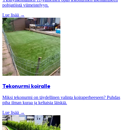
pohjatöistä viimeistelyyn.
Lue lisää
→
Tekonurmi koiralle
Miksi tekonurmi on täydellinen valinta koiraperheeseen? Puhdas
piha ilman kuraa ja keltaisia läiskiä.
Lue lisää
→