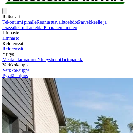
Ratkaisut
Tekonurmi pihalle
Reunustusvaihtoehdot
Parvekkeelle ja
terassille
Golf
Liiketilat
Piharakentaminen
Hinnasto
Hinnasto
Referenssit
Referenssit
Yritys
Meidän tarinamme
Yhteystiedot
Tietopankki
Verkkokauppa
Verkkokauppa
Pyydä tarjous