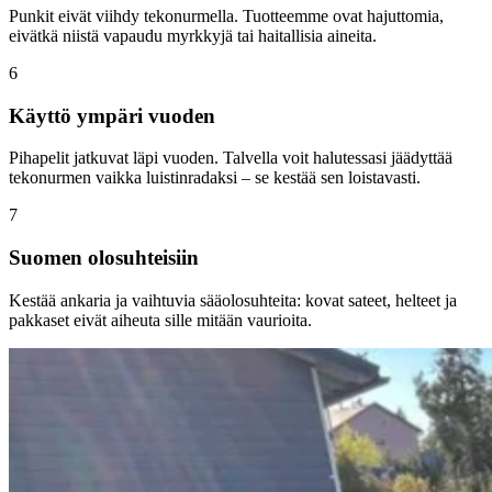
Punkit eivät viihdy tekonurmella. Tuotteemme ovat hajuttomia,
eivätkä niistä vapaudu myrkkyjä tai haitallisia aineita.
6
Käyttö ympäri vuoden
Pihapelit jatkuvat läpi vuoden. Talvella voit halutessasi jäädyttää
tekonurmen vaikka luistinradaksi – se kestää sen loistavasti.
7
Suomen olosuhteisiin
Kestää ankaria ja vaihtuvia sääolosuhteita: kovat sateet, helteet ja
pakkaset eivät aiheuta sille mitään vaurioita.