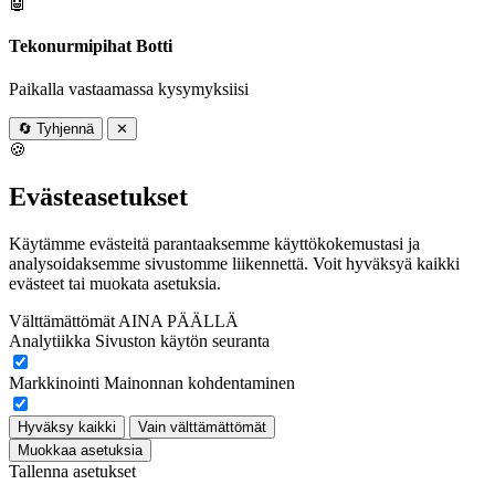
🤖
Tekonurmipihat Botti
Paikalla vastaamassa kysymyksiisi
🔄
Tyhjennä
✕
🍪
Evästeasetukset
Käytämme evästeitä parantaaksemme käyttökokemustasi ja
analysoidaksemme sivustomme liikennettä. Voit hyväksyä kaikki
evästeet tai muokata asetuksia.
Välttämättömät
AINA PÄÄLLÄ
Analytiikka
Sivuston käytön seuranta
Markkinointi
Mainonnan kohdentaminen
Hyväksy kaikki
Vain välttämättömät
Muokkaa asetuksia
Tallenna asetukset