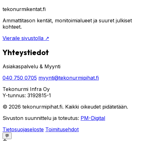
tekonurmikentat.fi
Ammattitason kentät, monitoimialueet ja suuret julkiset
kohteet.
Vieraile sivustolla
↗
Yhteystiedot
Asiakaspalvelu & Myynti
040 750 0705
myynti@tekonurmipihat.fi
Tekonurmi Infra Oy
Y-tunnus: 3192815-1
© 2026 tekonurmipihat.fi. Kaikki oikeudet pidätetään.
Sivuston suunnittelu ja toteutus:
PM-Digital
Tietosuojaseloste
Toimitusehdot
💬