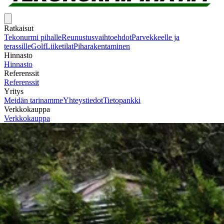
Ratkaisut
Tekonurmi pihalle
Reunustusvaihtoehdot
Parvekkeelle ja
terassille
Golf
Liiketilat
Piharakentaminen
Hinnasto
Hinnasto
Referenssit
Referenssit
Yritys
Meidän tarinamme
Yhteystiedot
Tietopankki
Verkkokauppa
Verkkokauppa
Pyydä tarjous