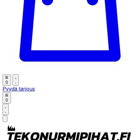
0
Pyydä tarjous
0