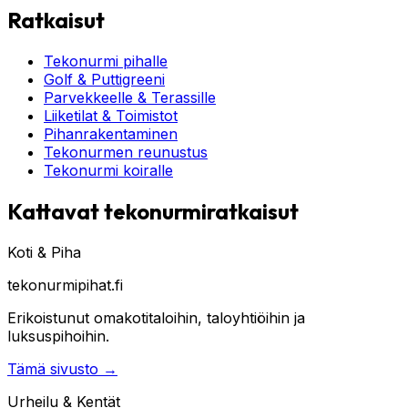
Ratkaisut
Tekonurmi pihalle
Golf & Puttigreeni
Parvekkeelle & Terassille
Liiketilat & Toimistot
Pihanrakentaminen
Tekonurmen reunustus
Tekonurmi koiralle
Kattavat tekonurmiratkaisut
Koti & Piha
tekonurmipihat.fi
Erikoistunut omakotitaloihin, taloyhtiöihin ja
luksuspihoihin.
Tämä sivusto
→
Urheilu & Kentät