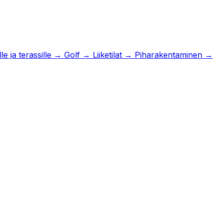
e ja terassille
→
Golf
→
Liiketilat
→
Piharakentaminen
→