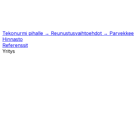
Tekonurmi pihalle
→
Reunustusvaihtoehdot
→
Parvekkeell
Hinnasto
Referenssit
Yritys