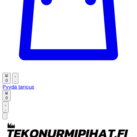
0
Pyydä tarjous
0