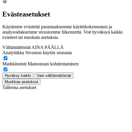
🍪
Evästeasetukset
Käytämme evästeitä parantaaksemme käyttökokemustasi ja
analysoidaksemme sivustomme liikennettä. Voit hyväksyä kaikki
evästeet tai muokata asetuksia.
Välttämättömät
AINA PÄÄLLÄ
Analytiikka
Sivuston käytön seuranta
Markkinointi
Mainonnan kohdentaminen
Hyväksy kaikki
Vain välttämättömät
Muokkaa asetuksia
Tallenna asetukset