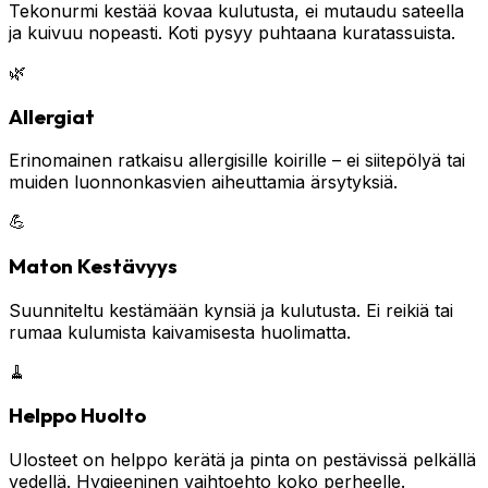
Tekonurmi kestää kovaa kulutusta, ei mutaudu sateella
ja kuivuu nopeasti. Koti pysyy puhtaana kuratassuista.
🌿
Allergiat
Erinomainen ratkaisu allergisille koirille – ei siitepölyä tai
muiden luonnonkasvien aiheuttamia ärsytyksiä.
💪
Maton Kestävyys
Suunniteltu kestämään kynsiä ja kulutusta. Ei reikiä tai
rumaa kulumista kaivamisesta huolimatta.
🧹
Helppo Huolto
Ulosteet on helppo kerätä ja pinta on pestävissä pelkällä
vedellä. Hygieeninen vaihtoehto koko perheelle.