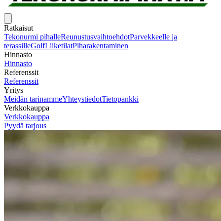
Ratkaisut
Tekonurmi pihalle
Reunustusvaihtoehdot
Parvekkeelle ja
terassille
Golf
Liiketilat
Piharakentaminen
Hinnasto
Hinnasto
Referenssit
Referenssit
Yritys
Meidän tarinamme
Yhteystiedot
Tietopankki
Verkkokauppa
Verkkokauppa
Pyydä tarjous