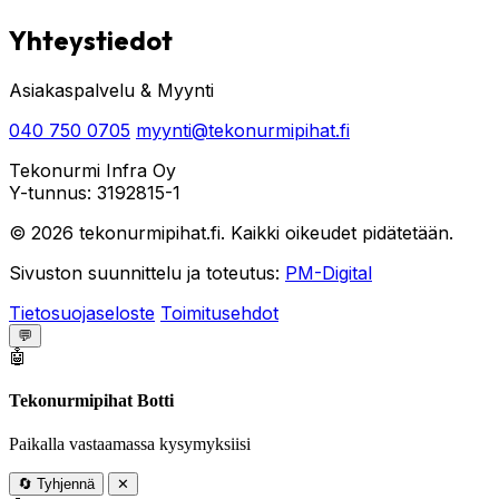
Yhteystiedot
Asiakaspalvelu & Myynti
040 750 0705
myynti@tekonurmipihat.fi
Tekonurmi Infra Oy
Y-tunnus: 3192815-1
© 2026 tekonurmipihat.fi. Kaikki oikeudet pidätetään.
Sivuston suunnittelu ja toteutus:
PM-Digital
Tietosuojaseloste
Toimitusehdot
💬
🤖
Tekonurmipihat Botti
Paikalla vastaamassa kysymyksiisi
🔄
Tyhjennä
✕