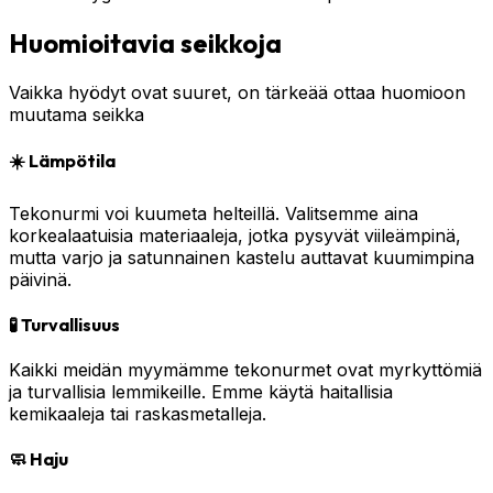
Huomioitavia seikkoja
Vaikka hyödyt ovat suuret, on tärkeää ottaa huomioon
muutama seikka
☀️ Lämpötila
Tekonurmi voi kuumeta helteillä. Valitsemme aina
korkealaatuisia materiaaleja, jotka pysyvät viileämpinä,
mutta varjo ja satunnainen kastelu auttavat kuumimpina
päivinä.
🧪 Turvallisuus
Kaikki meidän myymämme tekonurmet ovat myrkyttömiä
ja turvallisia lemmikeille. Emme käytä haitallisia
kemikaaleja tai raskasmetalleja.
🧼 Haju