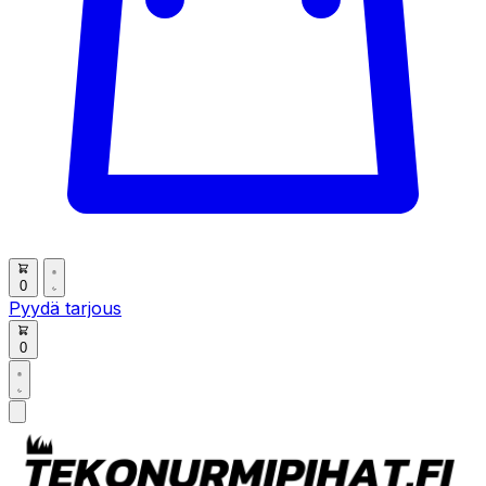
0
Pyydä tarjous
0