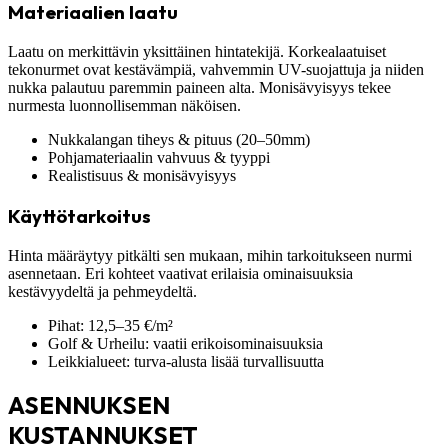
Materiaalien laatu
Laatu on merkittävin yksittäinen hintatekijä. Korkealaatuiset
tekonurmet ovat kestävämpiä, vahvemmin UV-suojattuja ja niiden
nukka palautuu paremmin paineen alta. Monisävyisyys tekee
nurmesta luonnollisemman näköisen.
Nukkalangan tiheys & pituus (20–50mm)
Pohjamateriaalin vahvuus & tyyppi
Realistisuus & monisävyisyys
Käyttötarkoitus
Hinta määräytyy pitkälti sen mukaan, mihin tarkoitukseen nurmi
asennetaan. Eri kohteet vaativat erilaisia ominaisuuksia
kestävyydeltä ja pehmeydeltä.
Pihat: 12,5–35 €/m²
Golf & Urheilu: vaatii erikoisominaisuuksia
Leikkialueet: turva-alusta lisää turvallisuutta
ASENNUKSEN
KUSTANNUKSET