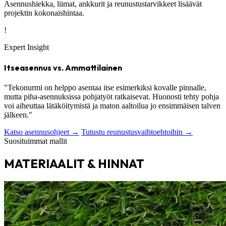
Asennushiekka, liimat, ankkurit ja reunustustarvikkeet lisäävät
projektin kokonaishintaa.
!
Expert Insight
Itseasennus vs. Ammattilainen
"Tekonurmi on helppo asentaa itse esimerkiksi kovalle pinnalle,
mutta piha-asennuksissa pohjatyöt ratkaisevat. Huonosti tehty pohja
voi aiheuttaa lätäköitymistä ja maton aaltoilua jo ensimmäisen talven
jälkeen."
Katso asennusohjeet →
Tutustu reunustusvaihtoehtoihin →
Suosituimmat mallit
MATERIAALIT & HINNAT