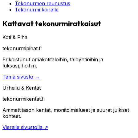
Tekonurmen reunustus
Tekonurmi koiralle
Kattavat tekonurmiratkaisut
Koti & Piha
tekonurmipihat.fi
Erikoistunut omakotitaloihin, taloyhtiöihin ja
luksuspihoihin.
Tämä sivusto
→
Urheilu & Kentät
tekonurmikentat.fi
Ammattitason kentät, monitoimialueet ja suuret julkiset
kohteet.
Vieraile sivustolla
↗