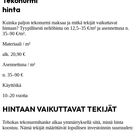
Tekonurmi
hinta
Kuinka paljon tekonurmi maksaa ja mitkä tekijät vaikuttavat
hintaan? Tyypillisesti neliöhinta on
12,5–35 €/m²
ja asennettuna n.
35–90 €/m²
.
Materiaali / m²
alk. 20,90 €
Asennettuna / m²
n. 35–90 €
Käyttöikä
10–20 vuotta
HINTAAN VAIKUTTAVAT TEKIJÄT
Tehokas tekonurmihanke alkaa ymmärryksellä siitä, mistä hinta
koostuu. Nämä tekijät määrittävät lopullisen investoinnin suuruuden: