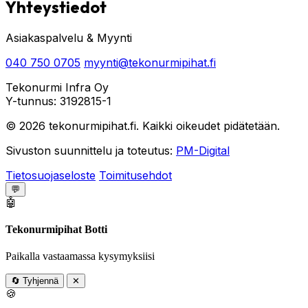
Yhteystiedot
Asiakaspalvelu & Myynti
040 750 0705
myynti@tekonurmipihat.fi
Tekonurmi Infra Oy
Y-tunnus: 3192815-1
© 2026 tekonurmipihat.fi. Kaikki oikeudet pidätetään.
Sivuston suunnittelu ja toteutus:
PM-Digital
Tietosuojaseloste
Toimitusehdot
💬
🤖
Tekonurmipihat Botti
Paikalla vastaamassa kysymyksiisi
🔄
Tyhjennä
✕
🍪