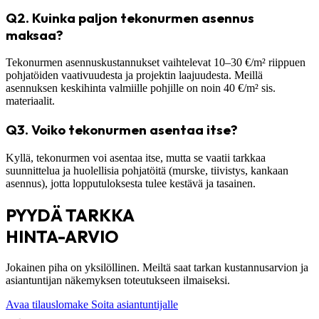
Q2.
Kuinka paljon tekonurmen asennus
maksaa?
Tekonurmen asennuskustannukset vaihtelevat 10–30 €/m² riippuen
pohjatöiden vaativuudesta ja projektin laajuudesta. Meillä
asennuksen keskihinta valmiille pohjille on noin 40 €/m² sis.
materiaalit.
Q3.
Voiko tekonurmen asentaa itse?
Kyllä, tekonurmen voi asentaa itse, mutta se vaatii tarkkaa
suunnittelua ja huolellisia pohjatöitä (murske, tiivistys, kankaan
asennus), jotta lopputuloksesta tulee kestävä ja tasainen.
PYYDÄ TARKKA
HINTA-ARVIO
Jokainen piha on yksilöllinen. Meiltä saat tarkan kustannusarvion ja
asiantuntijan näkemyksen toteutukseen
ilmaiseksi
.
Avaa tilauslomake
Soita asiantuntijalle