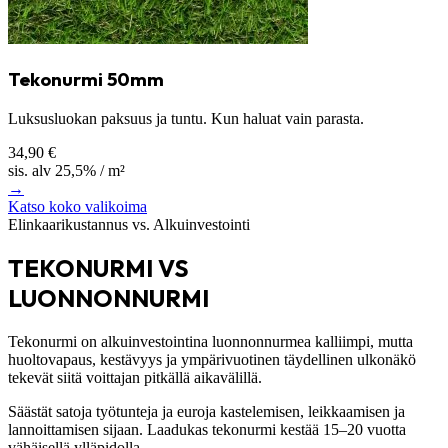
Tekonurmi 50mm
Luksusluokan paksuus ja tuntu. Kun haluat vain parasta.
34,90 €
sis. alv 25,5% / m²
→
Katso koko valikoima
Elinkaarikustannus vs. Alkuinvestointi
TEKONURMI VS
LUONNONNURMI
Tekonurmi on alkuinvestointina luonnonnurmea kalliimpi, mutta
huoltovapaus, kestävyys ja ympärivuotinen täydellinen ulkonäkö
tekevät siitä voittajan pitkällä aikavälillä.
Säästät satoja työtunteja ja euroja kastelemisen, leikkaamisen ja
lannoittamisen sijaan. Laadukas tekonurmi kestää 15–20 vuotta
vähäisellä ylläpidolla.