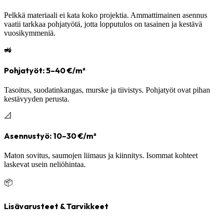
Pelkkä materiaali ei kata koko projektia. Ammattimainen asennus
vaatii tarkkaa pohjatyötä, jotta lopputulos on tasainen ja kestävä
vuosikymmeniä.
🚜
Pohjatyöt: 5–40 €/m²
Tasoitus, suodatinkangas, murske ja tiivistys. Pohjatyöt ovat pihan
kestävyyden perusta.
📐
Asennustyö: 10–30 €/m²
Maton sovitus, saumojen liimaus ja kiinnitys. Isommat kohteet
laskevat usein neliöhintaa.
📦
Lisävarusteet & Tarvikkeet