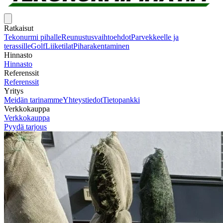
Ratkaisut
Tekonurmi pihalle
Reunustusvaihtoehdot
Parvekkeelle ja
terassille
Golf
Liiketilat
Piharakentaminen
Hinnasto
Hinnasto
Referenssit
Referenssit
Yritys
Meidän tarinamme
Yhteystiedot
Tietopankki
Verkkokauppa
Verkkokauppa
Pyydä tarjous