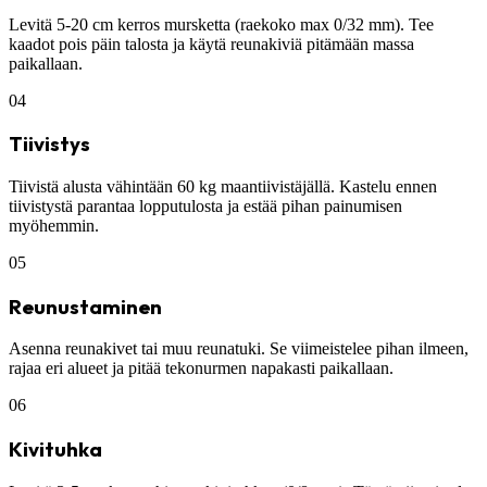
Levitä 5-20 cm kerros mursketta (raekoko max 0/32 mm). Tee
kaadot pois päin talosta ja käytä reunakiviä pitämään massa
paikallaan.
04
Tiivistys
Tiivistä alusta vähintään 60 kg maantiivistäjällä. Kastelu ennen
tiivistystä parantaa lopputulosta ja estää pihan painumisen
myöhemmin.
05
Reunustaminen
Asenna reunakivet tai muu reunatuki. Se viimeistelee pihan ilmeen,
rajaa eri alueet ja pitää tekonurmen napakasti paikallaan.
06
Kivituhka