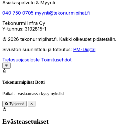
Asiakaspalvelu & Myynti
040 750 0705
myynti@tekonurmipihat.fi
Tekonurmi Infra Oy
Y-tunnus: 3192815-1
© 2026 tekonurmipihat.fi. Kaikki oikeudet pidätetään.
Sivuston suunnittelu ja toteutus:
PM-Digital
Tietosuojaseloste
Toimitusehdot
💬
🤖
Tekonurmipihat Botti
Paikalla vastaamassa kysymyksiisi
🔄
Tyhjennä
✕
🍪
Evästeasetukset