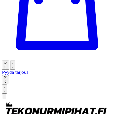
0
Pyydä tarjous
0