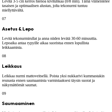
Levitä 3-5 cm kerros hienoa kivituhkaa (0/8 mm). Tämä viimeistelee
tasaisen ja optimaalisen alustan, jolta tekonurmi tuntuu
miellyttävältä.
07
Asetus & Lepo
Levitä tekonurmirullat ja anna niiden levätä 30-60 minuuttia.
Lepoaika antaa rypyille aikaa suoristua ennen lopullista
leikkaamista.
08
Leikkaus
Leikkaa nurmi mattoveitsellä. Poista yksi nukkarivi kummastakin
reunasta ennen saumaamista varmistaaksesi täysin suorat ja
näkymättömät saumat.
09
Saumaaminen