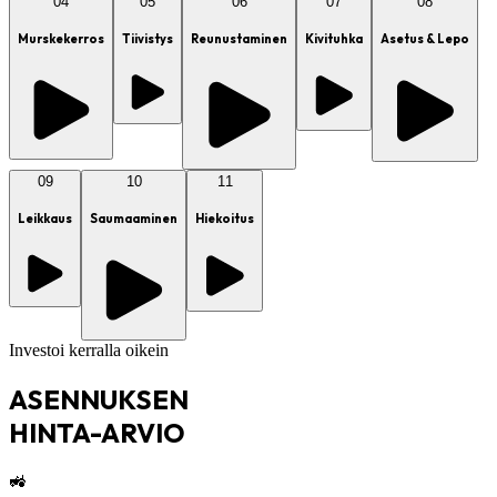
04
05
06
07
08
Murskekerros
Tiivistys
Reunustaminen
Kivituhka
Asetus & Lepo
09
10
11
Leikkaus
Saumaaminen
Hiekoitus
Investoi kerralla oikein
ASENNUKSEN
HINTA-ARVIO
🚜