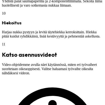
Yhdistä palat saumapaperilla ja 2-komponenttiliimalla. Sekoita liima
huolellisesti ja varo sotkemasta nukkaa liimaan.
10
Hiekoitus
Harjaa nukka pystyyn ja levitä täytehiekka kerroksittain. Hiekka
pitää kuidut ryhdikkäinä, lisää kestävyyttä ja pehmentää askellusta.
11
Katso asennusvideot
Video-ohjeidemme avulla näet käytännössä, miten eri työvaiheet
suoritetaan oikeaoppisesti. Valitse haluamasi työvaihe oikealta
nähdäksesi videon.