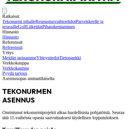
Ratkaisut
Tekonurmi pihalle
Reunustusvaihtoehdot
Parvekkeelle ja
terassille
Golf
Liiketilat
Piharakentaminen
Hinnasto
Hinnasto
Referenssit
Referenssit
Yritys
Meidän tarinamme
Yhteystiedot
Tietopankki
Verkkokauppa
Verkkokauppa
Pyydä tarjous
Asennusopas ammattilaiselta
TEKONURMEN
ASENNUS
Onnistunut tekonurmiprojekti alkaa huolellisista pohjatöistä. Seuraa
tätä 11-vaiheista opasta saavuttaaksesi täydellisen lopputuloksen.