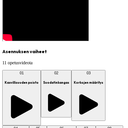
Asennuksen vaiheet
11 opetusvideota
01
02
03
Kasvillisuuden poisto
Suodatinkangas
Korkojen määritys