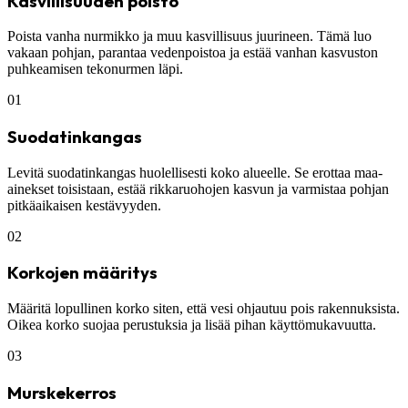
Kasvillisuuden poisto
Poista vanha nurmikko ja muu kasvillisuus juurineen. Tämä luo
vakaan pohjan, parantaa vedenpoistoa ja estää vanhan kasvuston
puhkeamisen tekonurmen läpi.
01
Suodatinkangas
Levitä suodatinkangas huolellisesti koko alueelle. Se erottaa maa-
ainekset toisistaan, estää rikkaruohojen kasvun ja varmistaa pohjan
pitkäaikaisen kestävyyden.
02
Korkojen määritys
Määritä lopullinen korko siten, että vesi ohjautuu pois rakennuksista.
Oikea korko suojaa perustuksia ja lisää pihan käyttömukavuutta.
03
Murskekerros