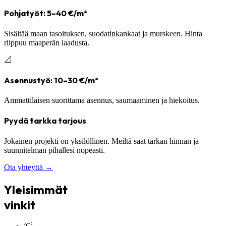
Pohjatyöt: 5–40 €/m²
Sisältää maan tasoituksen, suodatinkankaat ja murskeen. Hinta
riippuu maaperän laadusta.
📐
Asennustyö: 10–30 €/m²
Ammattilaisen suorittama asennus, saumaaminen ja hiekoitus.
Pyydä tarkka tarjous
Jokainen projekti on yksilöllinen. Meiltä saat tarkan hinnan ja
suunnitelman pihallesi nopeasti.
Ota yhteyttä →
Yleisimmät
vinkit