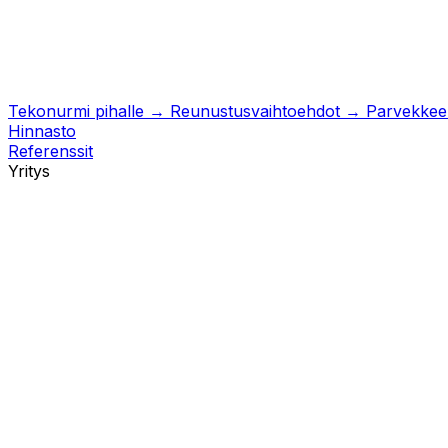
Tekonurmi pihalle
→
Reunustusvaihtoehdot
→
Parvekkeell
Hinnasto
Referenssit
Yritys