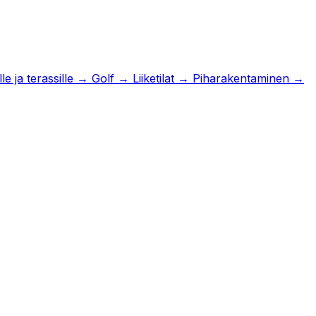
e ja terassille
→
Golf
→
Liiketilat
→
Piharakentaminen
→